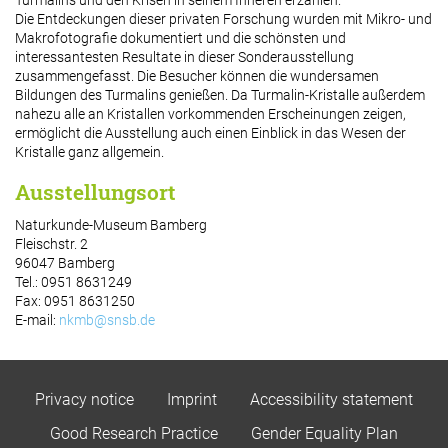
Turmalins und den Krisen in seinem Inneren erzählen.
Die Entdeckungen dieser privaten Forschung wurden mit Mikro- und
Makrofotografie dokumentiert und die schönsten und
interessantesten Resultate in dieser Sonderausstellung
zusammengefasst. Die Besucher können die wundersamen
Bildungen des Turmalins genießen. Da Turmalin-Kristalle außerdem
nahezu alle an Kristallen vorkommenden Erscheinungen zeigen,
ermöglicht die Ausstellung auch einen Einblick in das Wesen der
Kristalle ganz allgemein.
Ausstellungsort
Naturkunde-Museum Bamberg
Fleischstr. 2
96047 Bamberg
Tel.: 0951 8631249
Fax: 0951 8631250
E-mail:
nkmb@snsb.de
Privacy notice
Imprint
Accessibility statement
Good Research Practice
Gender Equality Plan