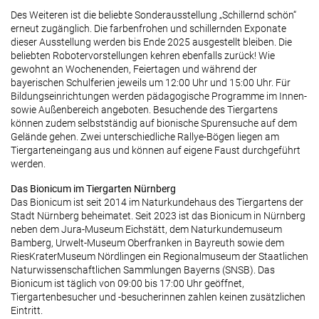
Des Weiteren ist die beliebte Sonderausstellung „Schillernd schön“
erneut zugänglich. Die farbenfrohen und schillernden Exponate
dieser Ausstellung werden bis Ende 2025 ausgestellt bleiben. Die
beliebten Robotervorstellungen kehren ebenfalls zurück! Wie
gewohnt an Wochenenden, Feiertagen und während der
bayerischen Schulferien jeweils um 12:00 Uhr und 15:00 Uhr. Für
Bildungseinrichtungen werden pädagogische Programme im Innen-
sowie Außenbereich angeboten. Besuchende des Tiergartens
können zudem selbstständig auf bionische Spurensuche auf dem
Gelände gehen. Zwei unterschiedliche Rallye-Bögen liegen am
Tiergarteneingang aus und können auf eigene Faust durchgeführt
werden.
Das Bionicum im Tiergarten Nürnberg
Das Bionicum ist seit 2014 im Naturkundehaus des Tiergartens der
Stadt Nürnberg beheimatet. Seit 2023 ist das Bionicum in Nürnberg
neben dem Jura-Museum Eichstätt, dem Naturkundemuseum
Bamberg, Urwelt-Museum Oberfranken in Bayreuth sowie dem
RiesKraterMuseum Nördlingen ein Regionalmuseum der Staatlichen
Naturwissenschaftlichen Sammlungen Bayerns (SNSB). Das
Bionicum ist täglich von 09:00 bis 17:00 Uhr geöffnet,
Tiergartenbesucher und -besucherinnen zahlen keinen zusätzlichen
Eintritt.