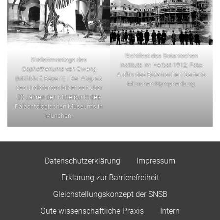
Richtfest des Botanischen
Skelettmontage des
Instituts im Herbst 1912; Foto:
Gophotheriums
von Gweng
Archiv des Botanischen Gartens
(Mühldorf, Bayern) . Der Abguss
München-Nymphenburg.
des Urelefanten bildet seit über
30 Jahren den Mittelpunkt des
Paläontologischen Museums in
München.
Datenschutzerklärung
Impressum
Erklärung zur Barrierefreiheit
Gleichstellungskonzept der SNSB
Gute wissenschaftliche Praxis
Intern