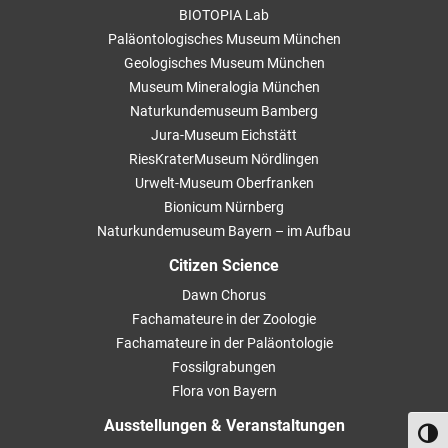
BIOTOPIA Lab
Paläontologisches Museum München
Geologisches Museum München
Museum Mineralogia München
Naturkundemuseum Bamberg
Jura-Museum Eichstätt
RiesKraterMuseum Nördlingen
Urwelt-Museum Oberfranken
Bionicum Nürnberg
Naturkundemuseum Bayern – im Aufbau
Citizen Science
Dawn Chorus
Fachamateure in der Zoologie
Fachamateure in der Paläontologie
Fossilgrabungen
Flora von Bayern
Ausstellungen & Veranstaltungen
Umsch