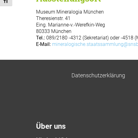
Schrift vergrößern
Museum Mineralogia München
Theresienstr. 41
Eing. Marianne-v.-Werefkin-Weg
80333 München
Tel.:
089/2180 -4312 (Sekretariat) oder -4518
E-Mail:
mineralogische.staatssammlung@snsb
Datenschutzerklärung
Über uns