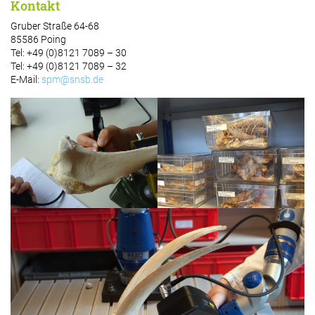
Kontakt
Gruber Straße 64-68
85586 Poing
Tel: +49 (0)8121 7089 – 30
Tel: +49 (0)8121 7089 – 32
E-Mail:
spm@snsb.de