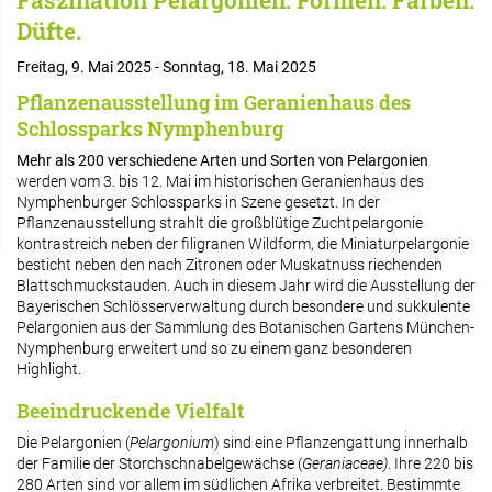
Faszination Pelargonien. Formen. Farben.
Düfte.
Freitag, 9. Mai 2025 - Sonntag, 18. Mai 2025
Pflanzenausstellung im Geranienhaus des
Schlossparks Nymphenburg
Mehr als 200 verschiedene Arten
und Sorten von Pelargonien
werden vom 3. bis 12. Mai im historischen Geranienhaus des
Nymphenburger Schlossparks in Szene gesetzt. In der
Pflanzenausstellung strahlt die großblütige Zuchtpelargonie
kontrastreich neben der filigranen Wildform, die Miniaturpelargonie
besticht neben den nach Zitronen oder Muskatnuss riechenden
Blattschmuckstauden. Auch in diesem Jahr wird die Ausstellung der
Bayerischen Schlösserverwaltung durch besondere und sukkulente
Pelargonien aus der Sammlung des Botanischen Gartens München-
Nymphenburg erweitert und so zu einem ganz besonderen
Highlight.
Beeindruckende Vielfalt
Die Pelargonien (
Pelargonium
) sind eine Pflanzengattung innerhalb
der Familie der Storchschnabelgewächse (
Geraniaceae)
. Ihre 220 bis
280 Arten sind vor allem im südlichen Afrika verbreitet. Bestimmte