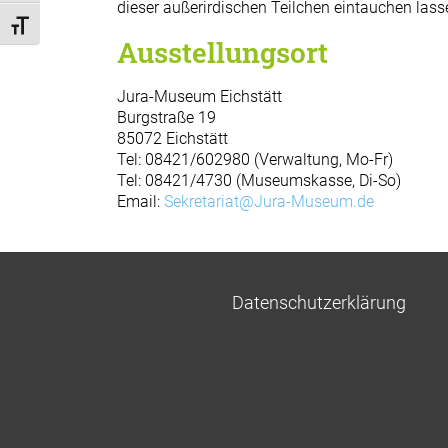
dieser außerirdischen Teilchen eintauchen lass
Schrift vergrößern
Ausstellungsort
Jura-Museum Eichstätt
Burgstraße 19
85072 Eichstätt
Tel: 08421/602980 (Verwaltung, Mo-Fr)
Tel: 08421/4730 (Museumskasse, Di-So)
Email:
Sekretariat@Jura-Museum.de
Datenschutzerklärung