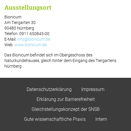
Ausstellungsort
Bionicum
Am Tiergarten 30
90480 Nürnberg
Telefon: 0911 650845-00
E-Mail:
info@bionicum.de
Web:
www.bionicum.de
Das Bionicum befindet sich im Obergeschoss des
Naturkundehauses, gleich hinter dem Eingang des Tiergartens
Nürnberg
Datenschutzerklärung
Impressum
Erklärung zur Barrierefreiheit
Gleichstellungskonzept der SNSB
Gute wissenschaftliche Praxis
Intern