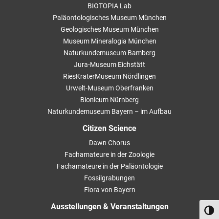
BIOTOPIA Lab
Paläontologisches Museum München
Geologisches Museum München
Museum Mineralogia München
Naturkundemuseum Bamberg
Jura-Museum Eichstätt
RiesKraterMuseum Nördlingen
Urwelt-Museum Oberfranken
Bionicum Nürnberg
Naturkundemuseum Bayern – im Aufbau
Citizen Science
Dawn Chorus
Fachamateure in der Zoologie
Fachamateure in der Paläontologie
Fossilgrabungen
Flora von Bayern
Ausstellungen & Veranstaltungen
Umsch