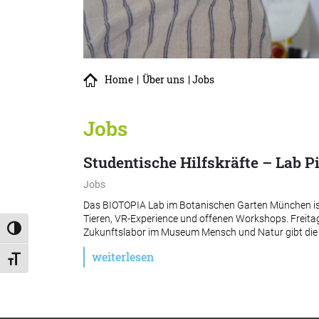
Home
|
Über uns
| Jobs
Jobs
Studentische Hilfskräfte – Lab 
Jobs
Das BIOTOPIA Lab im Botanischen Garten München ist 
Tieren, VR-Experience und offenen Workshops. Freita
Umschalten auf hohe Kontraste
Zukunftslabor im Museum Mensch und Natur gibt die A
weiterlesen
Schrift vergrößern